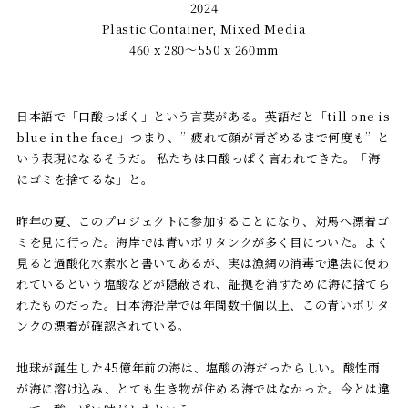
2024
Plastic Container, Mixed Media
460 x 280〜550 x 260mm
日本語で「口酸っぱく」という言葉がある。英語だと「till one is
blue in the face」つまり、”疲れて顔が青ざめるまで何度も”と
いう表現になるそうだ。 私たちは口酸っぱく言われてきた。「海
にゴミを捨てるな」と。
昨年の夏、このプロジェクトに参加することになり、対馬へ漂着ゴ
ミを見に行った。海岸では青いポリタンクが多く目についた。よく
見ると過酸化水素水と書いてあるが、実は漁網の消毒で違法に使わ
れているという塩酸などが隠蔽され、証拠を消すために海に捨てら
れたものだった。日本海沿岸では年間数千個以上、この青いポリタ
ンクの漂着が確認されている。
地球が誕生した45億年前の海は、塩酸の海だったらしい。酸性雨
が海に溶け込み、とても生き物が住める海ではなかった。今とは違