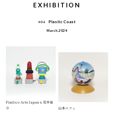
EXHIBITION
Plastic Coast
#04
March.2024
Pimlico Arts Japan x 花井祐
介
山本ユフィ