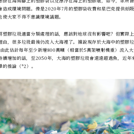
懸掛在海鳥腳上的塑膠袋以及漂浮在海上的塑膠瓶，如今，眾所
會造成環境問題。像是2020年7月的塑膠袋收費和星巴克提供紙
也使大家不得不意識環境議題。
將塑膠垃圾適當分類處理的話，應該對地球沒有影響吧？但實際
理由，很多垃圾最後仍流入大海裡了。據說現存於大海中的塑膠垃
。由此估計每年至少新增800萬噸（相當於5萬架噴射機重）流入大
持續增加的話，至2050年，大海的塑膠垃圾會遠遠超過魚，近年
擊的推論（*2）。