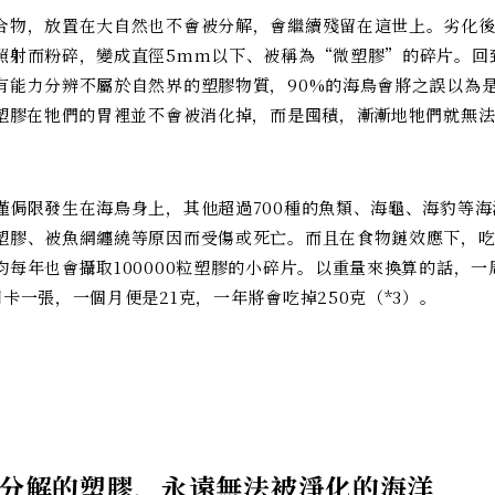
合物，放置在大自然也不會被分解，會繼續殘留在這世上。劣化
照射而粉碎，變成直徑5mm以下、被稱為“微塑膠”的碎片。回
有能力分辨不屬於自然界的塑膠物質，90%的海鳥會將之誤以為
些塑膠在牠們的胃裡並不會被消化掉，而是囤積，漸漸地牠們就無
。
僅侷限發生在海鳥身上，其他超過700種的魚類、海龜、海豹等海
塑膠、被魚網纏繞等原因而受傷或死亡。而且在食物鏈效應下，
均每年也會攝取100000粒塑膠的小碎片。以重量來換算的話，一
卡一張，一個月便是21克，一年將會吃掉250克（*3）。
分解的塑膠，永遠無法被淨化的海洋