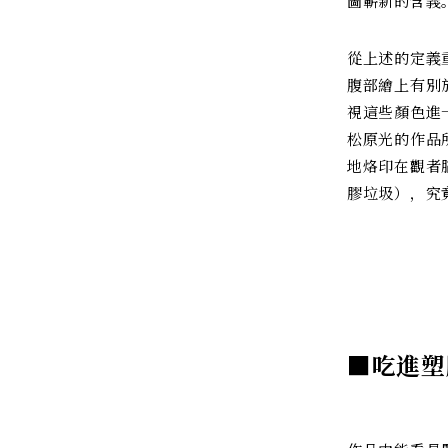
圖嶄新的含義
從上述的定義
腹部繪上有別
視這些顏色進
松原光的作品
地烙印在觀者腦
膠垃圾），究
■吃進塑