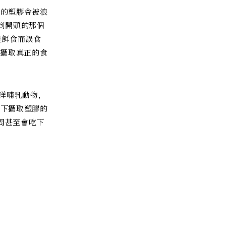
後的塑膠會被浪
到開頭的那個
是餌食而誤食
法攝取真正的食
洋哺乳動物，
吃下攝取塑膠的
周甚至會吃下