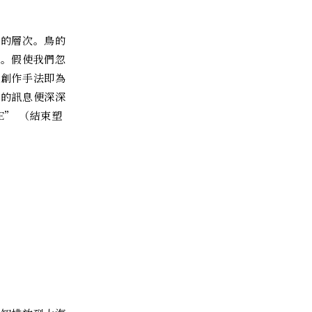
多的層次。鳥的
質。假使我們忽
的創作手法即為
達的訊息便深深
E” （結束塑