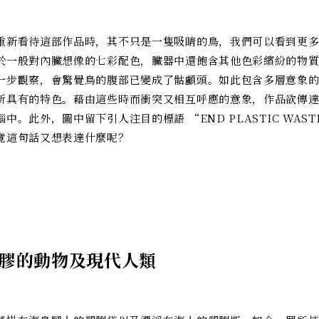
。
重新看待這部作品時，其不只是一隻吸睛的鳥，我們可以看到更
於一般對內臟想像的七彩配色，臟器中還飽含其他色彩繽紛的物
一步觀察，會驚覺鳥的腹部已變成了骷顱頭。如此包含多層意象
所具有的特色。藉由這些時而衝突又相互呼應的意象，作品欲傳
中。此外，圖中留下引人注目的標語 “END PLASTIC WAST
竟這句話又想表達什麼呢？
膠的動物及現代人類