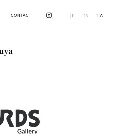
JP
EN
TW
CONTACT
buya