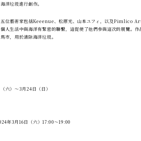
的海洋垃圾進行創作。
位藝術家包括Keeenue、松原光、山本ユフィ，以及Pimlico Arts 
在個人生活中與海洋有緊密的聯繫，這促使了他們參與這次的展覽。作
對馬市，用於清除海洋垃圾。
6日（六）～3月24日（日）
4年3月16日（六）17:00～19:00