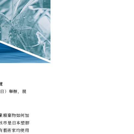
覽
日（日）舉辦，展
漁業廢棄物如何加
，該市是日本塑膠
有藝術家均使用