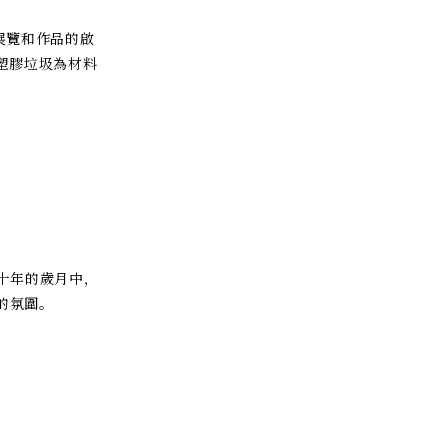
的展覽和作品的啟
的塑膠垃圾為材料
十年的歲月中，
的氛圍。