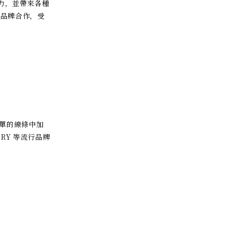
力，並帶來各種
眾多品牌合作，受
簡單的線條中加
ORY 等流行品牌